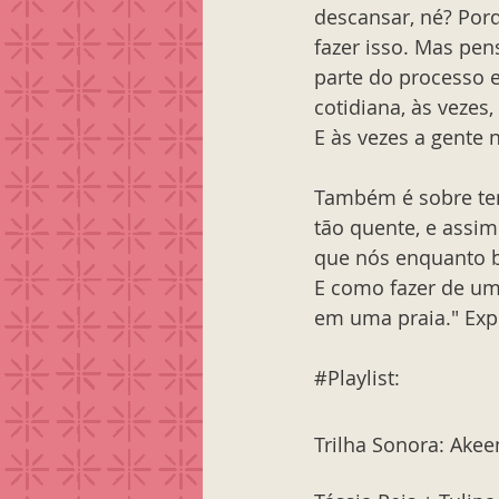
descansar, né? Por
fazer isso. Mas pe
parte do processo e
cotidiana, às vezes
E às vezes a gente 
Também é sobre ten
tão quente, e assi
que nós enquanto b
E como fazer de um
em uma praia." Expl
#Playlist
: 
Trilha Sonora: Ake