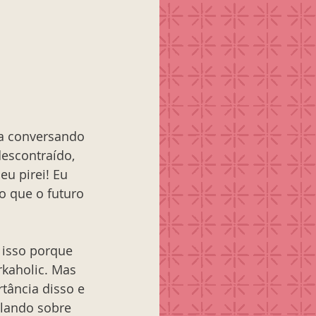
a conversando 
escontraído, 
u pirei! Eu 
ho que o futuro 
 isso porque 
kaholic. Mas 
tância disso e 
alando sobre 