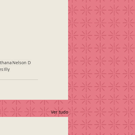
nthana
Nelson D
es
Illy
Ver tudo