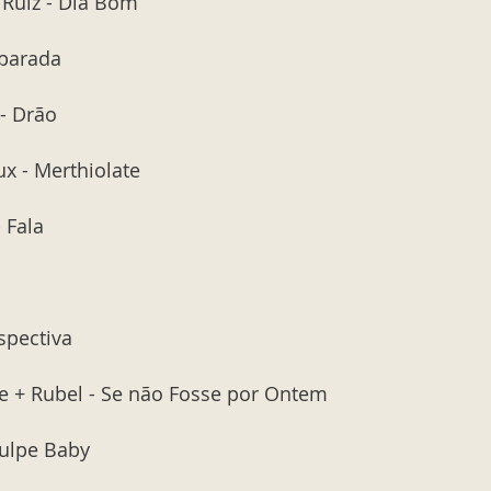
a Ruiz - Dia Bom
sparada
- Drão
ux - Merthiolate
 Fala
spectiva
e + Rubel - Se não Fosse por Ontem
ulpe Baby