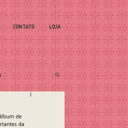
CONTATO
LOJA
s
 álbum de 
rtantes da 