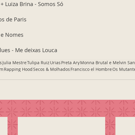
 + Luiza Brina - Somos Só
os de Paris
s e Nomes
Blues - Me deixas Louca
s
Julia Mestre
Tulipa Ruiz
Urias
Preta Ary
Monna Brutal e Melvin Sa
om
Rapping Hood
Secos & Molhados
Francisco el Hombre
Os Mutant