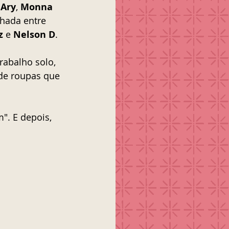
 Ary
, 
Monna 
hada entre 
z
 e 
Nelson D
.
rabalho solo, 
de roupas que 
". E depois, 