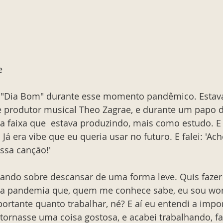
e
r "Dia Bom" durante esse momento pandêmico. Estav
produtor musical Theo Zagrae, e durante um papo d
faixa que  estava produzindo, mais como estudo. E e
 Já era vibe que eu queria usar no futuro. E falei: 'Ac
ssa canção!' 
lando sobre descansar de uma forma leve. Quis fazer
 a pandemia que, quem me conhece sabe, eu sou wor
ortante quanto trabalhar, né? E aí eu entendi a impor
 tornasse uma coisa gostosa, e acabei trabalhando, f