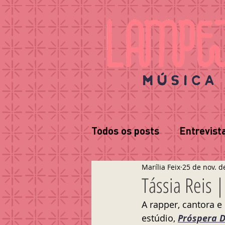
Todos os posts
Entrevist
Marília Feix
25 de nov. d
Tássia Reis 
A rapper, cantora e
estúdio, 
Próspera 