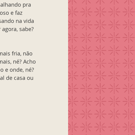
balhando pra 
so e faz 
sando na vida 
r agora, sabe? 
is fria, não 
mais, né? Acho 
o e onde, né? 
al de casa ou 