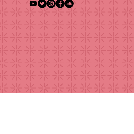
eat Escape | Doherty, Woode,
, Getdown Services, Bleak e Enji