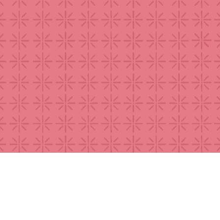
Acervo | Entrevistas e playlists do
The Gr
Lampeja
Quisha