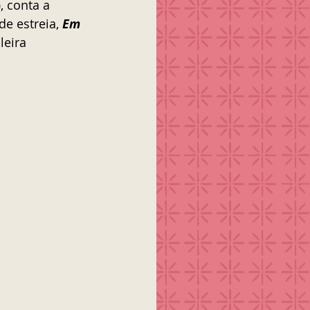
)
, conta a 
de estreia, 
Em 
leira 