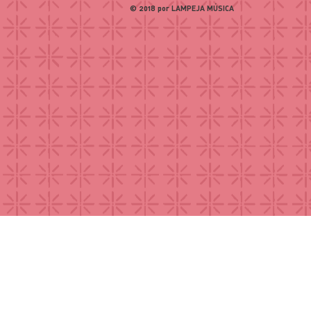
© 2018 por LAMPEJA MÚSICA
Thaíde | Corpo Fechado, Mente Aberta