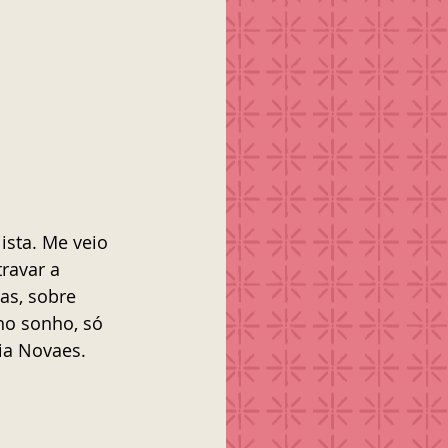
sta. Me veio 
ravar a 
as, sobre 
no sonho, só 
cia Novaes.