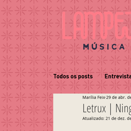
Todos os posts
Entrevist
Marília Feix
29 de abr. d
Letrux | Ni
Atualizado:
21 de dez. d