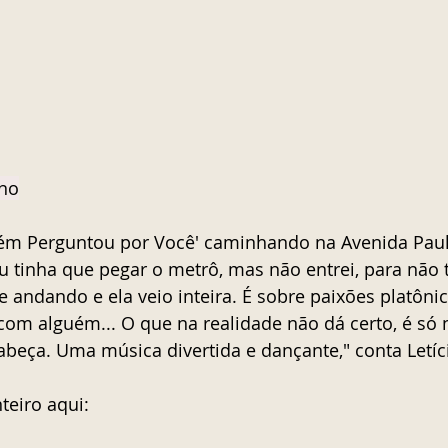
ino
m Perguntou por Você' caminhando na Avenida Pauli
eu tinha que pegar o metrô, mas não entrei, para não t
e andando e ela veio inteira. É sobre paixões platônic
com alguém... O que na realidade não dá certo, é só 
cabeça. Uma música divertida e dançante," conta Letí
teiro aqui: