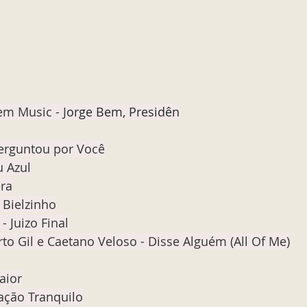
m Music - J
orge Bem, Presidên
erguntou por Você
u Azul
era
 Bielzinho
 Juizo Final
rto Gil e Caetano Veloso - Disse Alguém (All Of Me)
aior
ação Tranquilo