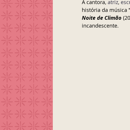
A cantora, 
atriz
, 
esc
história da música 
Noite de Climão
 (2
incandescente.