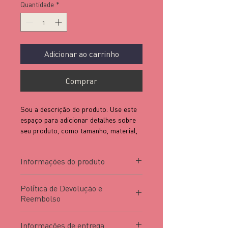
Quantidade
*
Adicionar ao carrinho
Comprar
Sou a descrição do produto. Use este 
espaço para adicionar detalhes sobre 
seu produto, como tamanho, material, 
cuidados especiais, instruções e mais.
Informações do produto
Sou um ótimo lugar para adicionar 
Política de Devolução e
mais informações sobre seu produto, 
Reembolso
como 
tamanho
, 
material
, 
cuidados 
especiais
 e 
instruções
. Este também é 
Sou um ótimo lugar para explicar aos 
um ótimo espaço para destacar o que 
Informações de entrega
seus clientes o que fazer caso estejam 