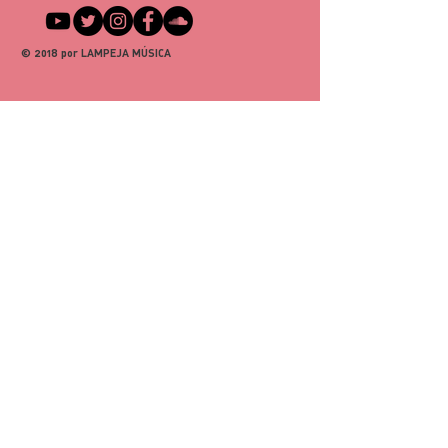
burocracia
Oferecer informações claras sobre 
Mais confiança para você 
sua 
política de envio
 é uma ótima 
comprar
© 2018 por LAMPEJA MÚSICA
maneira de estabelecer confiança e 
garantir compras com segurança.
Ter uma política de reembolso ou de 
retorno é uma ótima maneira de 
estabelecer confiança e garantir 
compras com segurança.