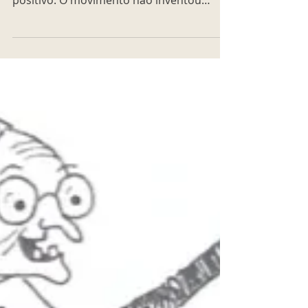
havia de negativo e transformou em
positivo. O movimento não inventou
nada, mas reiventou tudo, até o nosso
jeito de viver."