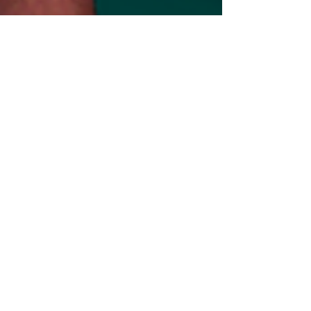
11 de abr. de 2025
Azymuth | Linha do Horizonte
"'Linha do Horizonte' norteou a nossa
carreira e nos ajudou a construir o nosso
caminho no Brasil e no mundo."