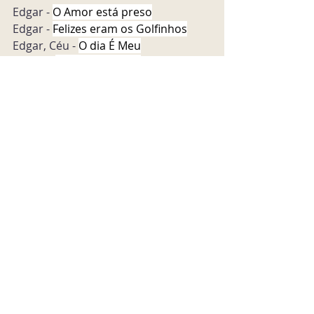
Edgar - 
O Amor está preso
Edgar - 
Felizes eram os Golfinhos
Edgar, Céu - 
O dia É Meu
Edgar -  
Saúde Mecânica
Edgar - 
Adorno
Edgar - 
Antes que As Libélulas 
entrem em Extinção
Este programa foi publicado no dia 26 
de fevereiro de 2020.
Entrevistas
Posts recentes
Ver tudo