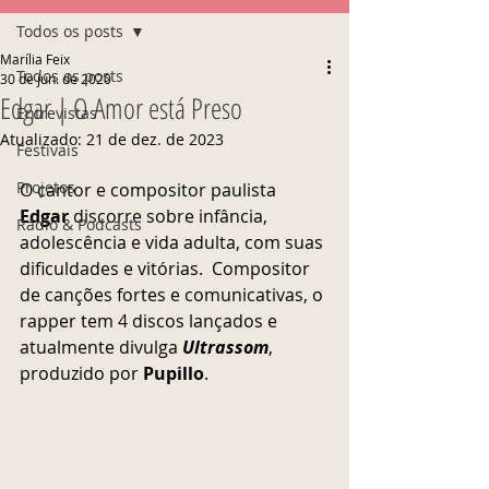
Todos os posts
Marília Feix
Todos os posts
30 de jun. de 2020
Edgar | O Amor está Preso
Entrevistas
Atualizado:
21 de dez. de 2023
Festivais
Projetos
O cantor e compositor paulista
Edgar
 discorre sobre infância, 
Rádio & Podcasts
adolescência e vida adulta, com suas 
dificuldades e vitórias.  Compositor 
de canções fortes e comunicativas, o 
rapper tem 4 discos lançados e 
atualmente divulga 
Ultrassom
, 
produzido por 
Pupillo
.