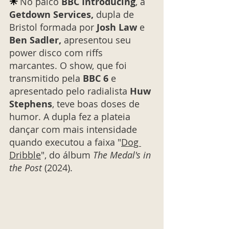
✳︎
No palco 
BBC Introducing
, a 
Getdown Services, 
dupla de 
Bristol formada por
 Josh Law
 e 
Ben Sadler,
 apresentou seu 
power disco com riffs 
marcantes. O show, que foi 
transmitido pela 
BBC 6
 e 
apresentado pelo radialista 
Huw 
Stephens
, teve boas doses de 
humor. A dupla fez a plateia 
dançar com mais intensidade 
quando executou a faixa "
Dog 
Dribble
", do álbum 
The Medal's in 
the Post 
(2024).