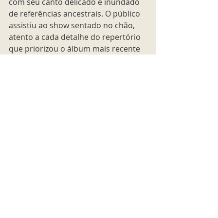
com seu canto delicado e inundado 
de referências ancestrais. O público 
assistiu ao show sentado no chão, 
atento a cada detalhe do repertório 
que priorizou o álbum mais recente 
da artista, 
Sonor
 (2025)
, lançado 
através do selo alemão 
Squama
.
Foto: Divulgação
Confira aqui a
playlist oficial do The 