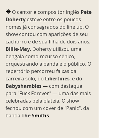
✳︎
O cantor e compositor inglês 
Pete 
Doherty 
esteve entre os poucos 
nomes já consagrados do line up. O 
show contou com aparições de seu 
cachorro e de sua filha de dois anos, 
Billie-May
. Doherty utilizou uma 
bengala como recurso cênico, 
orquestrando a banda e o público. O 
repertório percorreu faixas da 
carreira solo, do 
Libertines
, e do 
Babyshambles
—
 com destaque 
para "Fuck Forever" 
—
 uma das mais 
celebradas pela plateia. O show 
fechou com um cover de "Panic", da 
banda 
The S
miths
.