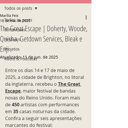
Todos os posts
Marília Feix
Todos os posts
18 de mai. de 2025
The Great Escape | Doherty, Woode,
Entrevistas
Quisha, Getdown Services, Bleak e
Festivais
Enji
Projetos
Atualizado:
11 de jun. de 2025
Rádio & Podcasts
Entre os dias 14 e 17 de maio de 
2025, a cidade de Brighton, no litoral 
da Inglaterra, recebeu o 
The Great 
Escape
, maior festival de bandas 
novas do Reino Unido. Foram mais 
de 
450
 artistas com performances 
em 
35
 casas noturnas da cidade. 
Confira a seguir seis apresentações 
marcantes do festival: