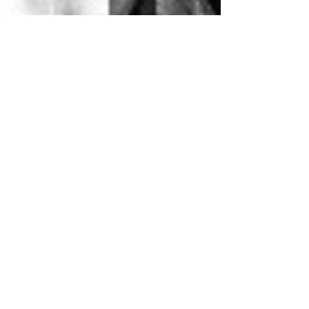
26 de mai. de 2021
BaianaSystem | Brasiliana
"Por ser uma cúmbia, 'Brasiliana'
homenageia os ritmos sul-americanos. No
nosso caso ela vem fundida e mixada com
a identidade nordestina."