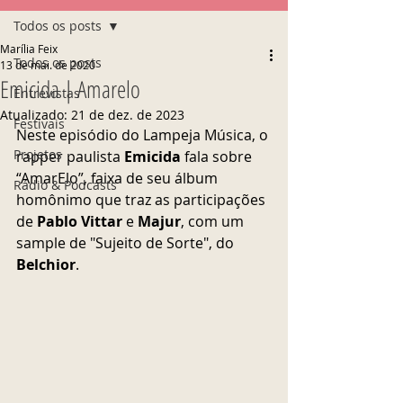
Todos os posts
Marília Feix
Todos os posts
13 de mai. de 2020
Emicida | Amarelo
Entrevistas
Atualizado:
21 de dez. de 2023
Festivais
Neste episódio do Lampeja Música,
o 
Projetos
rapper paulista 
Emicida
 fala sobre 
“AmarElo”, faixa de seu álbum 
Rádio & Podcasts
homônimo que traz as participações 
de 
Pablo Vittar
 e 
Majur
, com um 
sample de "Sujeito de Sorte", do 
Belchior
. 